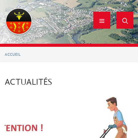
Aller
au
contenu
principal
ACCUEIL
ACTUALITÉS