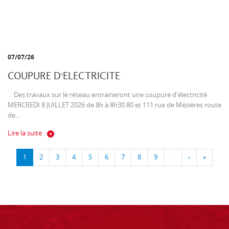
07/07/26
COUPURE D'ELECTRICITE
Des travaux sur le réseau entraineront une coupure d'électricité
MERCREDI 8 JUILLET 2026 de 8h à 8h30 80 et 111 rue de Mézières route
de...
Lire la suite
1
2
3
4
5
6
7
8
9
…
›
»