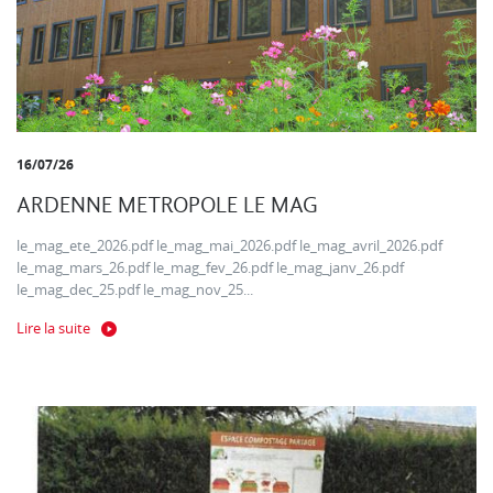
16/07/26
ARDENNE METROPOLE LE MAG
le_mag_ete_2026.pdf le_mag_mai_2026.pdf le_mag_avril_2026.pdf
le_mag_mars_26.pdf le_mag_fev_26.pdf le_mag_janv_26.pdf
le_mag_dec_25.pdf le_mag_nov_25...
Lire la suite