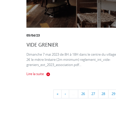
05/04/23
VIDE GRENIER
Dimanche 7 mai 2023 de 8H à 18H dans le centre du village
2€ le mètre linéaire (2m minimum) reglement_int_vide-
greniers_ext_2023_association.pdf...
Lire la suite
«
‹
…
26
27
28
29