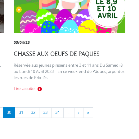
03/04/23
CHASSE AUX OEUFS DE PAQUES
.
Réservée aux jeunes pirisiens entre 3 et 11 ans Du Samedi 8
au Lundi 10 Avril 2023 En ce week-end de Pâques, arpentez
les rues de Prix-lès-...
Lire la suite
30
31
32
33
34
…
›
»