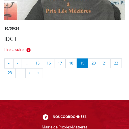
10/06/24
IDCT
Lire la suite
«
‹
…
15
16
17
18
19
20
21
22
23
…
›
»
NOS COORDONNÉES
Mairie de Prix-lès-Mézières