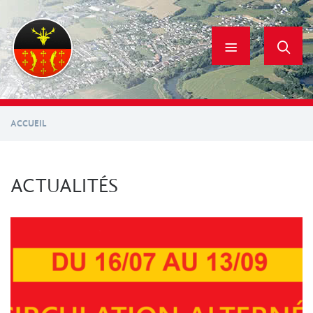
Aller
au
contenu
principal
ACCUEIL
ACTUALITÉS