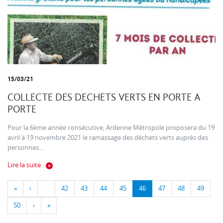
15/03/21
COLLECTE DES DECHETS VERTS EN PORTE A
PORTE
Pour la 6ème année consécutive, Ardenne Métropole proposera du 19
avril à 19 novembre 2021 le ramassage des déchets verts auprès des
personnes...
Lire la suite
«
‹
…
42
43
44
45
46
47
48
49
50
›
»