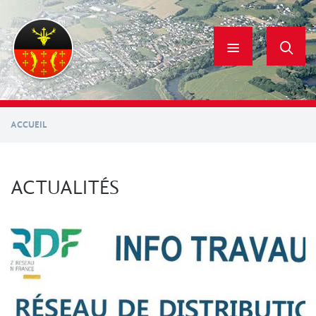
Aller
au
contenu
principal
ACCUEIL
ACTUALITÉS