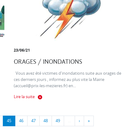
23/06/21
ORAGES / INONDATIONS
Vous avez été victimes d'inondations suite aux orages de
ces derniers jours , informez au plus vite la Mairie
(accueil@prix-les-mezieres.fr) en...
Lire la suite
45
46
47
48
49
…
›
»