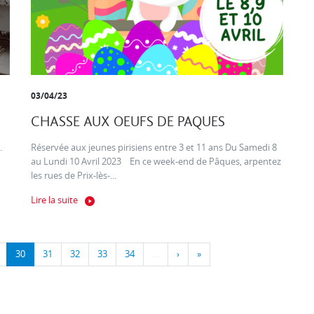
03/04/23
CHASSE AUX OEUFS DE PAQUES
.
Réservée aux jeunes pirisiens entre 3 et 11 ans Du Samedi 8
au Lundi 10 Avril 2023 En ce week-end de Pâques, arpentez
les rues de Prix-lès-...
Lire la suite
30
31
32
33
34
…
›
»