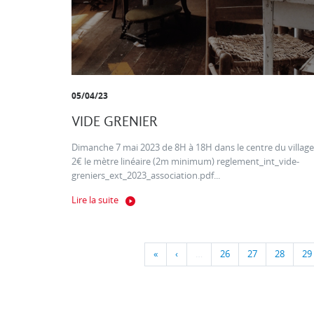
05/04/23
VIDE GRENIER
Dimanche 7 mai 2023 de 8H à 18H dans le centre du village
2€ le mètre linéaire (2m minimum) reglement_int_vide-
greniers_ext_2023_association.pdf...
Lire la suite
«
‹
…
26
27
28
29