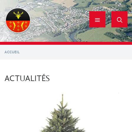
Aller
au
contenu
principal
ACCUEIL
ACTUALITÉS