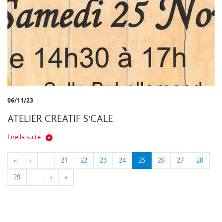
06/11/23
ATELIER CREATIF S'CALE
Lire la suite
«
‹
…
21
22
23
24
25
26
27
28
29
…
›
»