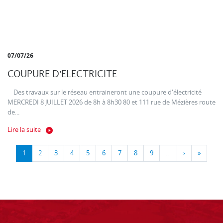
07/07/26
COUPURE D'ELECTRICITE
Des travaux sur le réseau entraineront une coupure d'électricité
MERCREDI 8 JUILLET 2026 de 8h à 8h30 80 et 111 rue de Mézières route
de...
Lire la suite
1
2
3
4
5
6
7
8
9
…
›
»