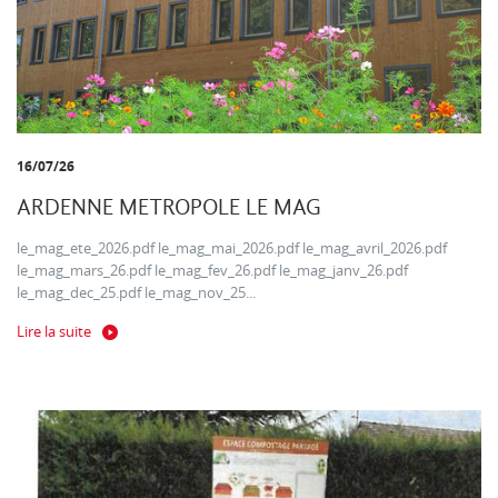
16/07/26
ARDENNE METROPOLE LE MAG
le_mag_ete_2026.pdf le_mag_mai_2026.pdf le_mag_avril_2026.pdf
le_mag_mars_26.pdf le_mag_fev_26.pdf le_mag_janv_26.pdf
le_mag_dec_25.pdf le_mag_nov_25...
Lire la suite