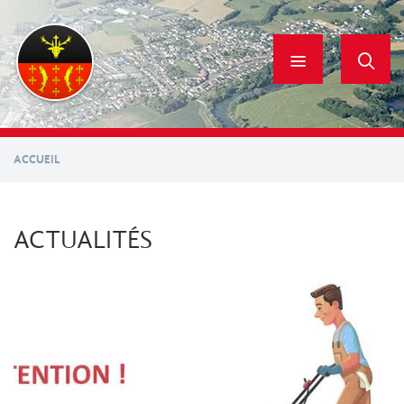
Aller
au
contenu
principal
ACCUEIL
ACTUALITÉS