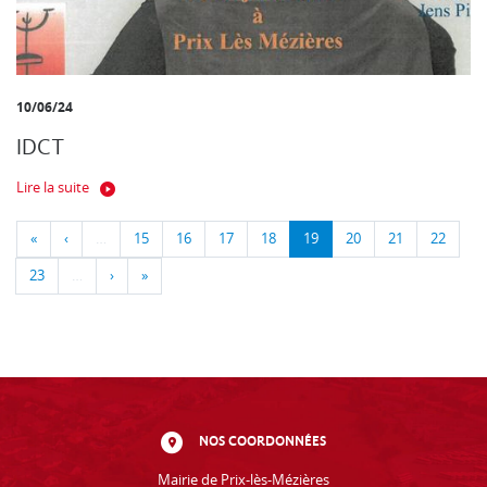
10/06/24
IDCT
Lire la suite
«
‹
…
15
16
17
18
19
20
21
22
23
…
›
»
NOS COORDONNÉES
Mairie de Prix-lès-Mézières