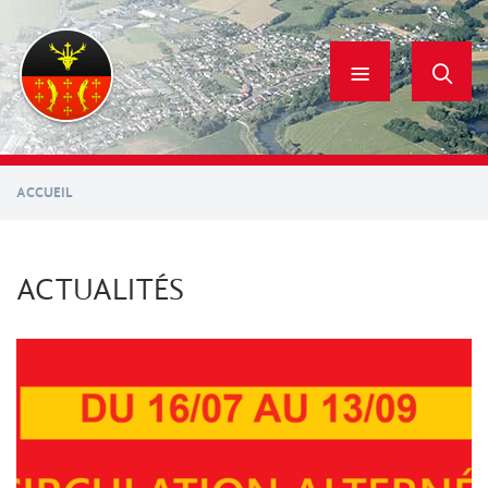
Aller
au
contenu
principal
ACCUEIL
ACTUALITÉS