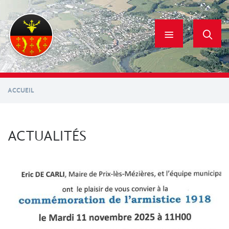
Aller
au
contenu
principal
ACCUEIL
ACTUALITÉS