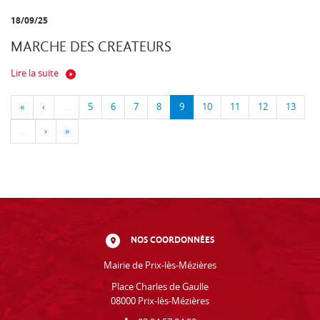
18/09/25
MARCHE DES CREATEURS
Lire la suite
«
‹
…
5
6
7
8
9
10
11
12
13
…
›
»
NOS COORDONNÉES
Mairie de Prix-lès-Mézières
Place Charles de Gaulle
08000 Prix-lès-Mézières