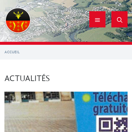
Aller
au
contenu
principal
ACCUEIL
ACTUALITÉS