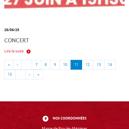
26/06/25
CONCERT
Lire la suite
«
‹
…
7
8
9
10
11
12
13
14
15
…
›
»
NOS COORDONNÉES
Mairie de Prix-lès-Mézières