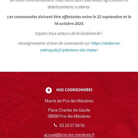
territoire communautaire, mais aussi aux collectivités, agriculteurs et
établissements scolaires.
Les commandes doivent être effectuées entre le 22 septembre et le
18 octobre 2025.
Soyons tous acteurs de la biodiversité !
renseignements et bon de commande sur
https://ardenne-
metropole.fr/plantons-des-haies/
NOS COORDONNÉES
Mairie de Prix-lès-Mézières
Place Charles de Gaulle
08000 Prix-lès-Mézières
03 24 57 04 92
accueil@prix-les-mezieres.fr