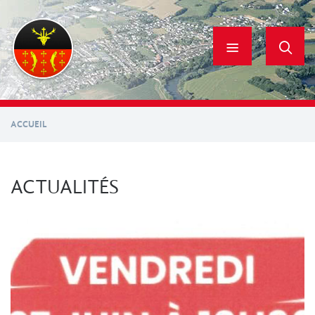
Aller
au
contenu
principal
ACCUEIL
ACTUALITÉS