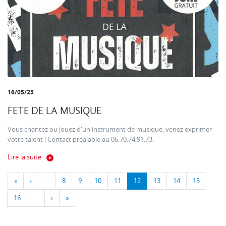
16/05/25
FETE DE LA MUSIQUE
Vous chantez ou jouez d'un instrument de musique, venez exprimer
votre talent ! Contact préalable au 06.70.74.91.73.
Lire la suite
«
‹
…
8
9
10
11
12
13
14
15
16
…
›
»