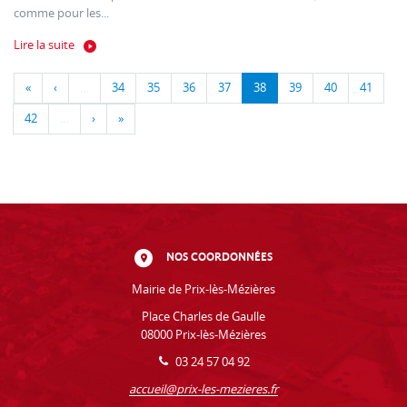
comme pour les...
Lire la suite
«
‹
…
34
35
36
37
38
39
40
41
42
…
›
»
NOS COORDONNÉES
Mairie de Prix-lès-Mézières
Place Charles de Gaulle
08000 Prix-lès-Mézières
03 24 57 04 92
accueil@prix-les-mezieres.fr