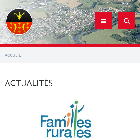
Aller
au
contenu
principal
ACCUEIL
ACTUALITÉS