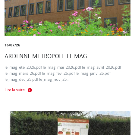
16/07/26
ARDENNE METROPOLE LE MAG
le_mag_ete_2026.pdf le_mag_mai_2026.pdf le_mag_avril_2026.pdf
le_mag_mars_26.pdf le_mag_fev_26.pdf le_mag_janv_26.pdf
le_mag_dec_25.pdf le_mag_nov_25...
Lire la suite