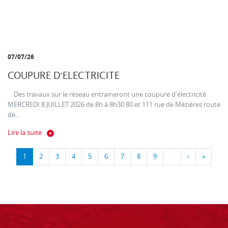
07/07/26
COUPURE D'ELECTRICITE
Des travaux sur le réseau entraineront une coupure d'électricité
MERCREDI 8 JUILLET 2026 de 8h à 8h30 80 et 111 rue de Mézières route
de...
Lire la suite
1
2
3
4
5
6
7
8
9
…
›
»