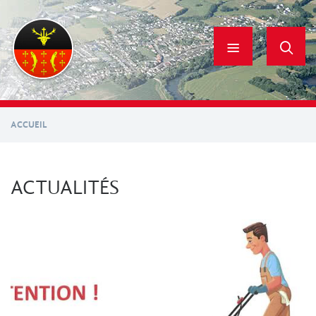
Aller
au
contenu
principal
ACCUEIL
ACTUALITÉS