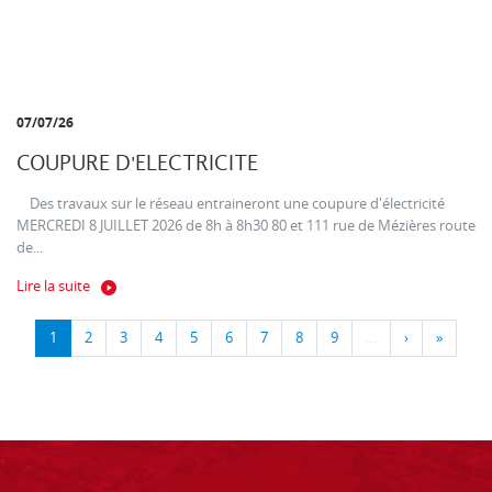
07/07/26
COUPURE D'ELECTRICITE
Des travaux sur le réseau entraineront une coupure d'électricité
MERCREDI 8 JUILLET 2026 de 8h à 8h30 80 et 111 rue de Mézières route
de...
Lire la suite
1
2
3
4
5
6
7
8
9
…
›
»