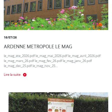
16/07/26
ARDENNE METROPOLE LE MAG
le_mag_ete_2026.pdf le_mag_mai_2026.pdf le_mag_avril_2026.pdf
le_mag_mars_26.pdf le_mag_fev_26.pdf le_mag_janv_26.pdf
le_mag_dec_25.pdf le_mag_nov_25...
Lire la suite