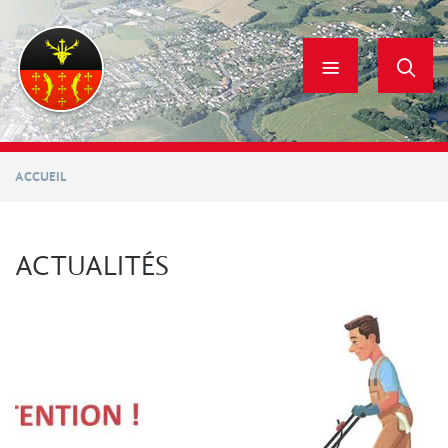
Aller
au
contenu
principal
ACCUEIL
ACTUALITÉS