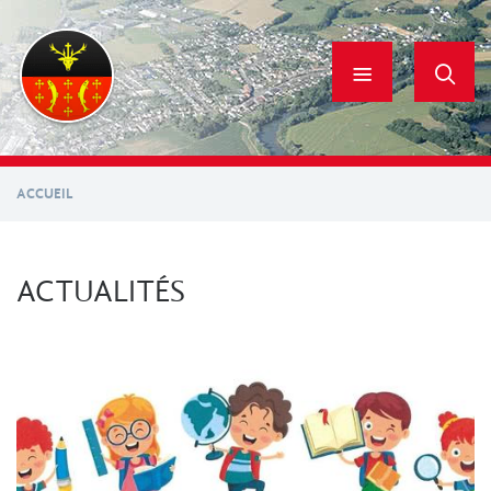
Aller
au
contenu
principal
ACCUEIL
ACTUALITÉS