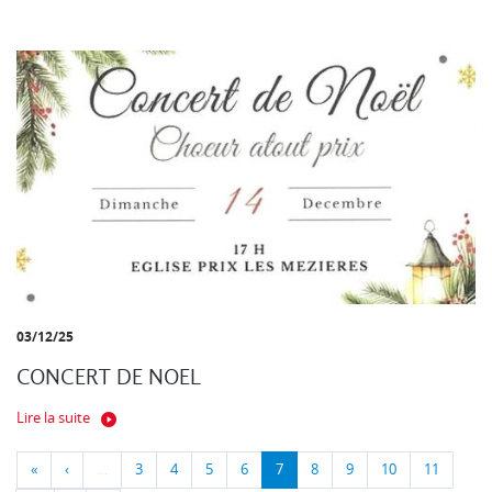
03/12/25
CONCERT DE NOEL
Lire la suite
«
‹
…
3
4
5
6
7
8
9
10
11