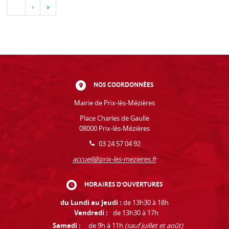
…
›
»
NOS COORDONNÉES
Mairie de Prix-lès-Mézières
Place Charles de Gaulle
08000 Prix-lès-Mézières
03 24 57 04 92
accueil@prix-les-mezieres.fr
HORAIRES D'OUVERTURES
du Lundi au Jeudi :
de 13h30 à 18h
Vendredi :
de 13h30 à 17h
Samedi :
de 9h à 11h
(sauf juillet et août)