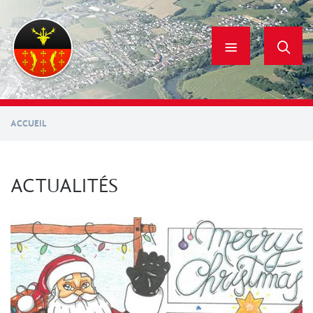
Aller
au
contenu
principal
ACCUEIL
ACTUALITÉS