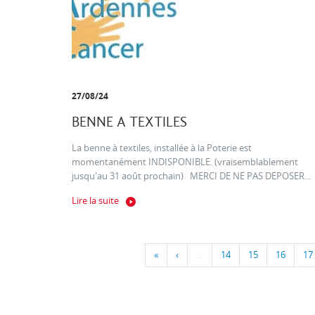
27/08/24
BENNE A TEXTILES
La benne à textiles, installée à la Poterie est
momentanément INDISPONIBLE. (vraisemblablement
jusqu'au 31 août prochain) MERCI DE NE PAS DEPOSER...
Lire la suite
«
‹
…
14
15
16
17