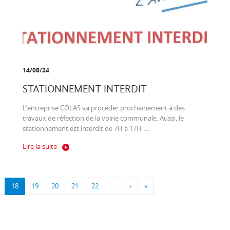
14/08/24
STATIONNEMENT INTERDIT
L’entreprise COLAS va procéder prochainement à des
travaux de réfection de la voirie communale. Aussi, le
stationnement est interdit de 7H à 17H :...
Lire la suite
18
19
20
21
22
…
›
»