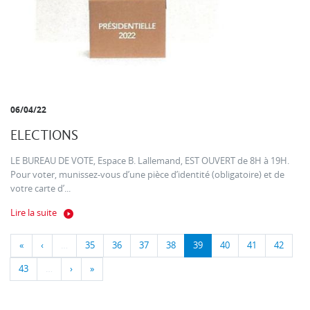
06/04/22
ELECTIONS
LE BUREAU DE VOTE, Espace B. Lallemand, EST OUVERT de 8H à 19H.
Pour voter, munissez-vous d’une pièce d’identité (obligatoire) et de
votre carte d’...
Lire la suite
«
‹
…
35
36
37
38
39
40
41
42
43
…
›
»