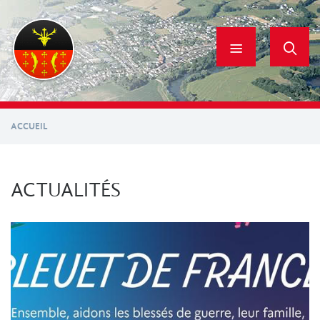
Aller
au
contenu
principal
ACCUEIL
ACTUALITÉS