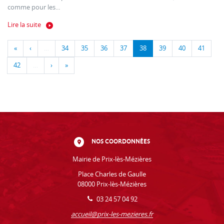
comme pour les...
Lire la suite
«
‹
…
34
35
36
37
38
39
40
41
42
…
›
»
NOS COORDONNÉES
Mairie de Prix-lès-Mézières
Place Charles de Gaulle
08000 Prix-lès-Mézières
03 24 57 04 92
accueil@prix-les-mezieres.fr