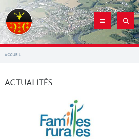
Aller
au
contenu
principal
ACCUEIL
ACTUALITÉS