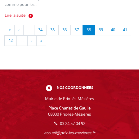
comme pour les...
Lire la suite
«
‹
…
34
35
36
37
38
39
40
41
42
…
›
»
NOS COORDONNÉES
Mairie de Prix-lès-Mézières
Place Charles de Gaulle
08000 Prix-lès-Mézières
03 24 57 04 92
accueil@prix-les-mezieres.fr