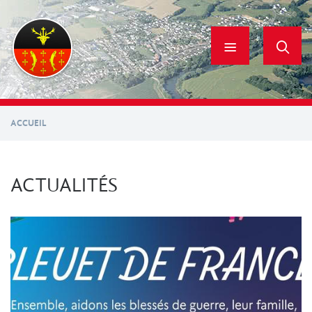
Aller
au
contenu
principal
ACCUEIL
ACTUALITÉS