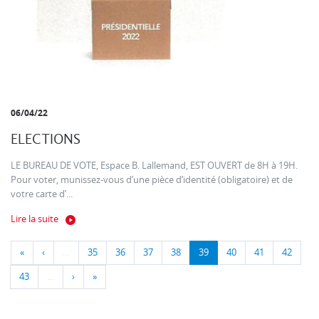
06/04/22
ELECTIONS
LE BUREAU DE VOTE, Espace B. Lallemand, EST OUVERT de 8H à 19H.
Pour voter, munissez-vous d’une pièce d’identité (obligatoire) et de
votre carte d’...
Lire la suite
«
‹
…
35
36
37
38
39
40
41
42
43
…
›
»