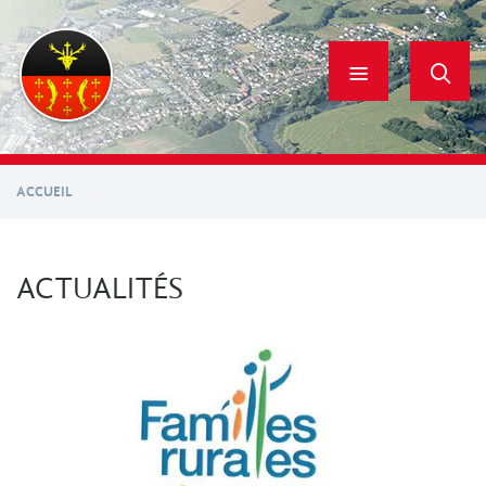
Aller
au
contenu
principal
ACCUEIL
ACTUALITÉS