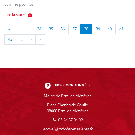
comme pour les...
Lire la suite
«
‹
…
34
35
36
37
38
39
40
41
42
…
›
»
NOS COORDONNÉES
Mairie de Prix-lès-Mézières
Place Charles de Gaulle
08000 Prix-lès-Mézières
03 24 57 04 92
accueil@prix-les-mezieres.fr