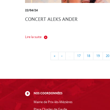
22/04/24
CONCERT ALEKS ANDER
Lire la suite
«
‹
…
17
18
19
20
NOS COORDONNÉES
Mairie de Prix-lès-Mézières
Place Charles de Gaulle