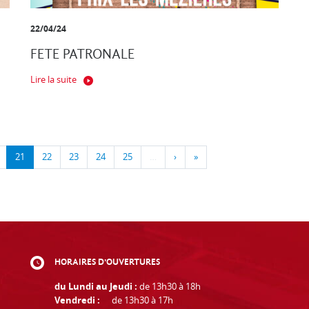
22/04/24
FETE PATRONALE
Lire la suite
21
22
23
24
25
…
›
»
HORAIRES D'OUVERTURES
du Lundi au Jeudi :
de 13h30 à 18h
Vendredi :
de 13h30 à 17h