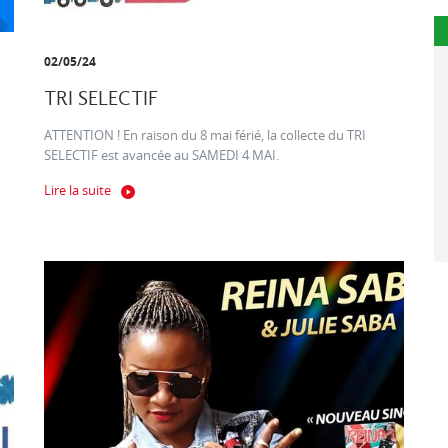
02/05/24
TRI SELECTIF
ATTENTION ! En raison du 8 mai férié, la collecte du TRI
SELECTIF est avancée au SAMEDI 4 MAI.
Lire la suite