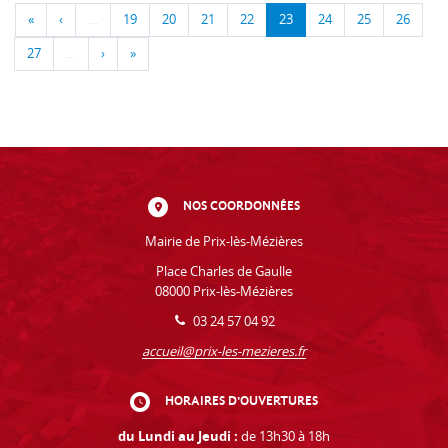
«
‹
…
19
20
21
22
23
24
25
26
27
…
›
»
NOS COORDONNÉES
Mairie de Prix-lès-Mézières
Place Charles de Gaulle
08000 Prix-lès-Mézières
03 24 57 04 92
accueil@prix-les-mezieres.fr
HORAIRES D'OUVERTURES
du Lundi au Jeudi :
de 13h30 à 18h