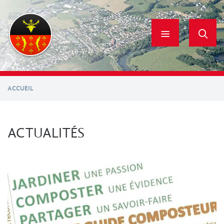
Aller
au
contenu
principal
ACCUEIL
ACTUALITÉS