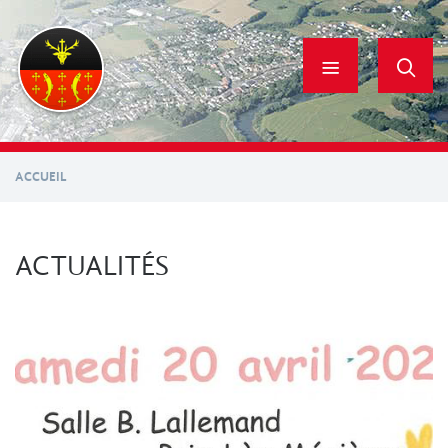
Aller
au
contenu
principal
ACCUEIL
ACTUALITÉS