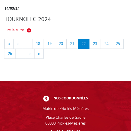
14/03/24
TOURNOI FC 2024
Lire la suite
«
‹
…
18
19
20
21
22
23
24
25
26
…
›
»
NOS COORDONNÉES
Mairie de Prix-lès-Mézières
Place Charles de Gaulle
08000 Prix-lès-Mézières