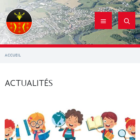
Aller
au
contenu
principal
ACCUEIL
ACTUALITÉS