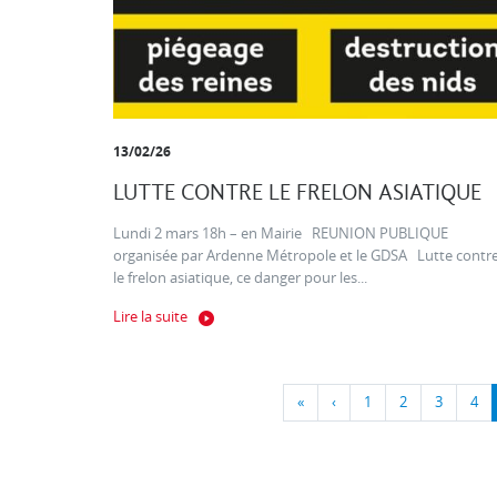
13/02/26
LUTTE CONTRE LE FRELON ASIATIQUE
Lundi 2 mars 18h – en Mairie REUNION PUBLIQUE
organisée par Ardenne Métropole et le GDSA Lutte contr
le frelon asiatique, ce danger pour les...
Lire la suite
«
‹
1
2
3
4