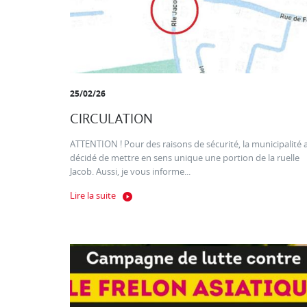
25/02/26
CIRCULATION
ATTENTION ! Pour des raisons de sécurité, la municipalité 
décidé de mettre en sens unique une portion de la ruelle
Jacob. Aussi, je vous informe...
Lire la suite