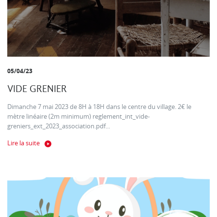
05/04/23
VIDE GRENIER
Dimanche 7 mai 2023 de 8H à 18H dans le centre du village. 2€ le
mètre linéaire (2m minimum) reglement_int_vide-
greniers_ext_2023_association.pdf...
Lire la suite