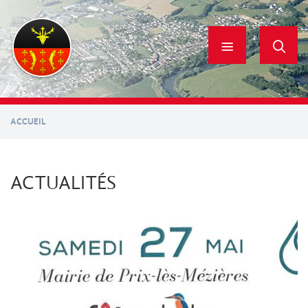
Aller
au
contenu
principal
ACCUEIL
ACTUALITÉS