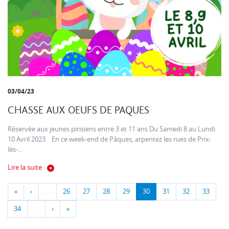
03/04/23
CHASSE AUX OEUFS DE PAQUES
Réservée aux jeunes pirisiens entre 3 et 11 ans Du Samedi 8 au Lundi
10 Avril 2023 En ce week-end de Pâques, arpentez les rues de Prix-
lès-...
Lire la suite
«
‹
…
26
27
28
29
30
31
32
33
34
…
›
»