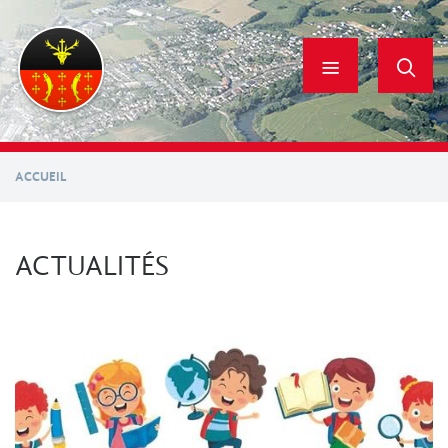
Aller
au
contenu
principal
ACCUEIL
ACTUALITÉS