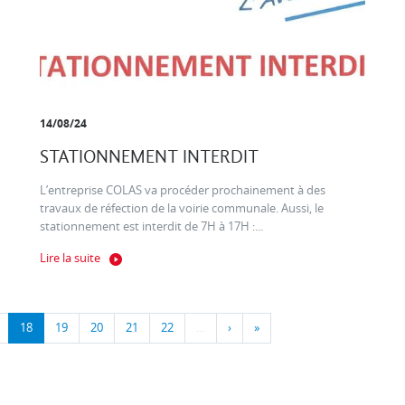
14/08/24
STATIONNEMENT INTERDIT
L’entreprise COLAS va procéder prochainement à des
travaux de réfection de la voirie communale. Aussi, le
stationnement est interdit de 7H à 17H :...
Lire la suite
18
19
20
21
22
…
›
»