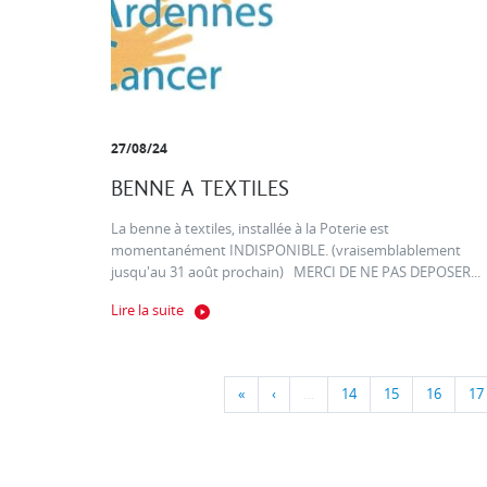
27/08/24
BENNE A TEXTILES
La benne à textiles, installée à la Poterie est
momentanément INDISPONIBLE. (vraisemblablement
jusqu'au 31 août prochain) MERCI DE NE PAS DEPOSER...
Lire la suite
«
‹
…
14
15
16
17