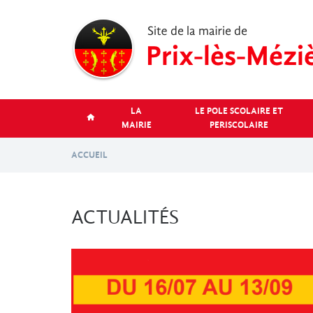
Aller
au
contenu
principal
LA
LE POLE SCOLAIRE ET
MAIRIE
PERISCOLAIRE
ACCUEIL
ACTUALITÉS