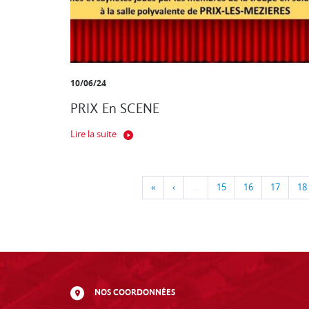
10/06/24
PRIX En SCENE
Lire la suite
«
‹
…
15
16
17
18
NOS COORDONNÉES