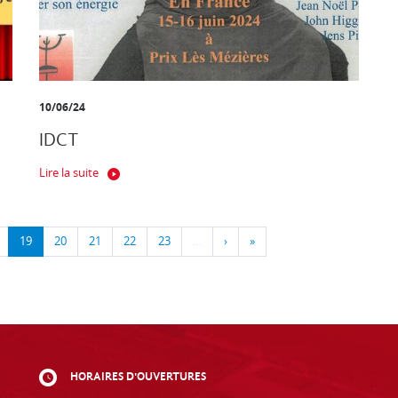
10/06/24
IDCT
Lire la suite
19
20
21
22
23
…
›
»
HORAIRES D'OUVERTURES