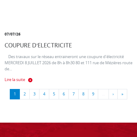
07/07/26
COUPURE D'ELECTRICITE
Des travaux sur le réseau entraineront une coupure d'électricité
MERCREDI 8 JUILLET 2026 de 8h à 8h30 80 et 111 rue de Mézières route
de...
Lire la suite
1
2
3
4
5
6
7
8
9
…
›
»