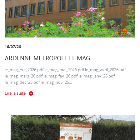
16/07/26
ARDENNE METROPOLE LE MAG
le_mag_ete_2026.pdf le_mag_mai_2026.pdf le_mag_avril_2026.pdf
le_mag_mars_26.pdf le_mag_fev_26.pdf le_mag_janv_26.pdf
le_mag_dec_25.pdf le_mag_nov_25...
Lire la suite