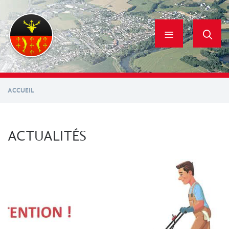
Aller
au
contenu
principal
ACCUEIL
ACTUALITÉS