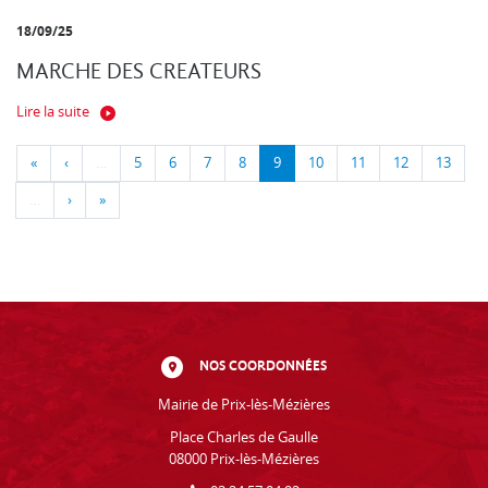
18/09/25
MARCHE DES CREATEURS
Lire la suite
«
‹
…
5
6
7
8
9
10
11
12
13
…
›
»
NOS COORDONNÉES
Mairie de Prix-lès-Mézières
Place Charles de Gaulle
08000 Prix-lès-Mézières