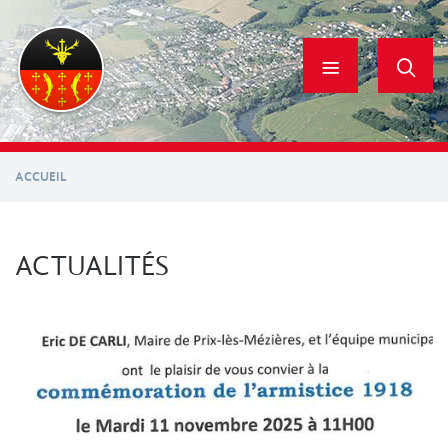
Aller
au
contenu
principal
ACCUEIL
ACTUALITÉS