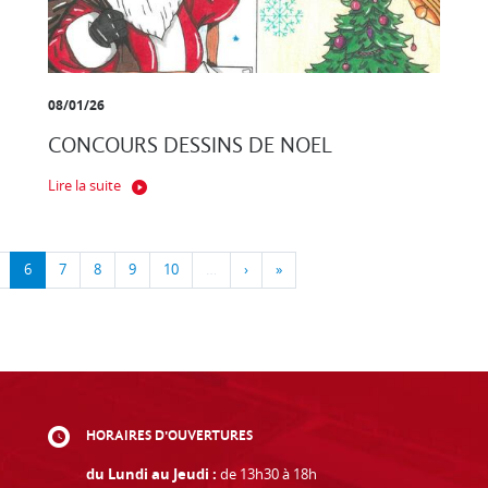
08/01/26
CONCOURS DESSINS DE NOEL
Lire la suite
6
7
8
9
10
…
›
»
HORAIRES D'OUVERTURES
du Lundi au Jeudi :
de 13h30 à 18h