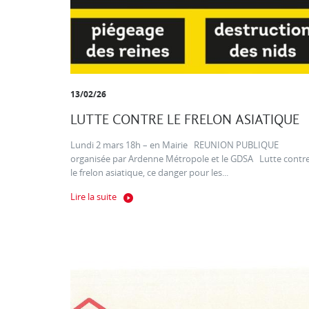
13/02/26
LUTTE CONTRE LE FRELON ASIATIQUE
Lundi 2 mars 18h – en Mairie REUNION PUBLIQUE
organisée par Ardenne Métropole et le GDSA Lutte contr
le frelon asiatique, ce danger pour les...
Lire la suite