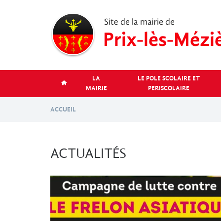
Aller
au
contenu
principal
LA
LE POLE SCOLAIRE ET
MAIRIE
PERISCOLAIRE
ACCUEIL
ACTUALITÉS