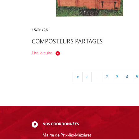
15/01/26
COMPOSTEURS PARTAGES
Lire la suite
«
‹
…
2
3
4
5
NOS COORDONNÉES
Mairie de Prix-lès-Mézières