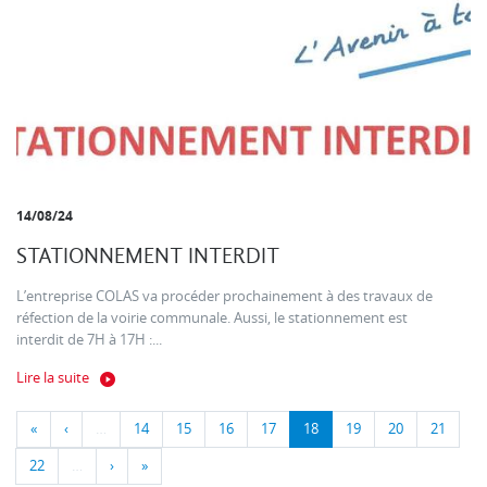
14/08/24
STATIONNEMENT INTERDIT
L’entreprise COLAS va procéder prochainement à des travaux de
réfection de la voirie communale. Aussi, le stationnement est
interdit de 7H à 17H :...
Lire la suite
«
‹
…
14
15
16
17
18
19
20
21
22
…
›
»