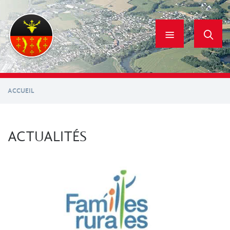
Aller
au
contenu
principal
ACCUEIL
ACTUALITÉS