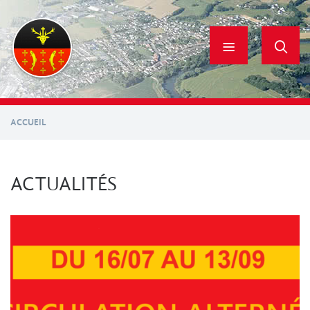
Aller
au
contenu
principal
ACCUEIL
ACTUALITÉS