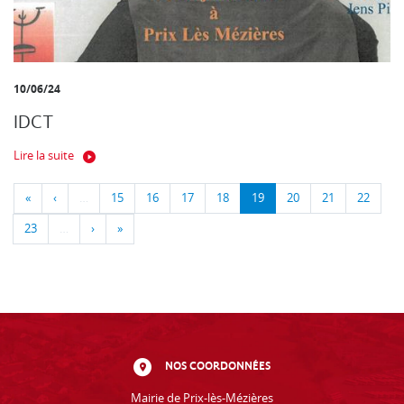
10/06/24
IDCT
Lire la suite
«
‹
…
15
16
17
18
19
20
21
22
23
…
›
»
NOS COORDONNÉES
Mairie de Prix-lès-Mézières