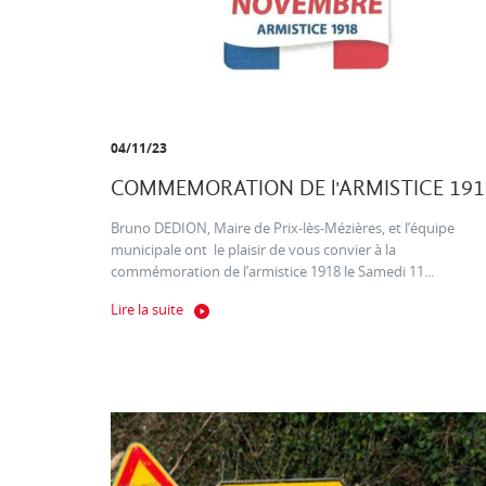
04/11/23
COMMEMORATION DE l'ARMISTICE 191
Bruno DEDION, Maire de Prix-lès-Mézières, et l’équipe
municipale ont le plaisir de vous convier à la
commémoration de l’armistice 1918 le Samedi 11...
Lire la suite