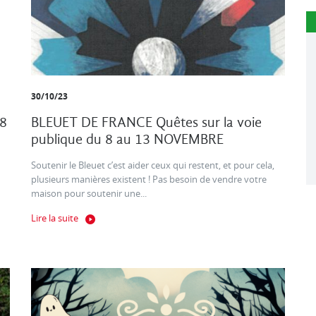
30/10/23
8
BLEUET DE FRANCE Quêtes sur la voie
publique du 8 au 13 NOVEMBRE
Soutenir le Bleuet c’est aider ceux qui restent, et pour cela,
plusieurs manières existent ! Pas besoin de vendre votre
maison pour soutenir une...
Lire la suite