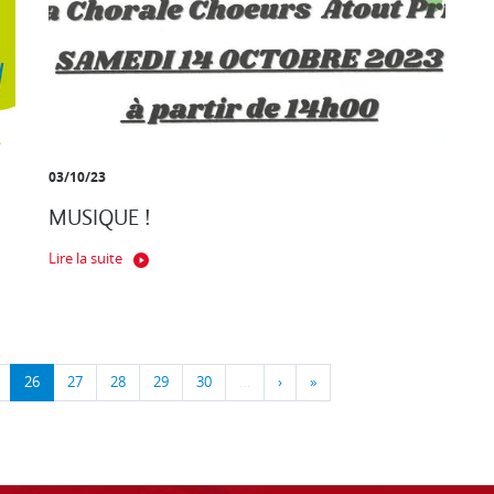
03/10/23
MUSIQUE !
Lire la suite
26
27
28
29
30
…
›
»