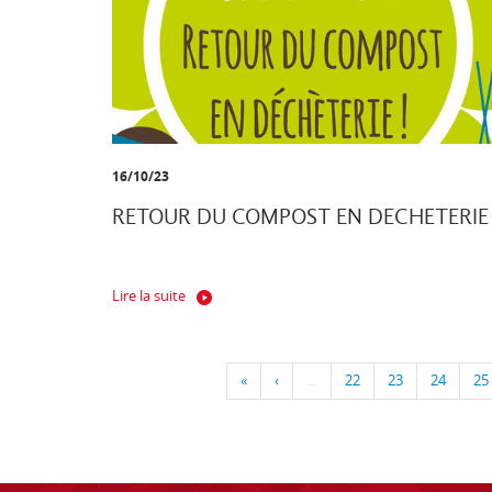
16/10/23
RETOUR DU COMPOST EN DECHETERIE
Lire la suite
«
‹
…
22
23
24
25