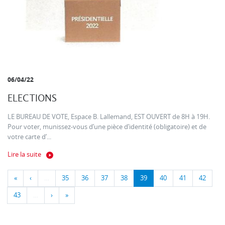
06/04/22
ELECTIONS
LE BUREAU DE VOTE, Espace B. Lallemand, EST OUVERT de 8H à 19H.
Pour voter, munissez-vous d’une pièce d’identité (obligatoire) et de
votre carte d’...
Lire la suite
«
‹
…
35
36
37
38
39
40
41
42
43
…
›
»