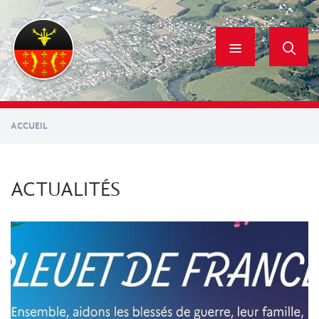
Aller
au
contenu
principal
ACCUEIL
ACTUALITÉS