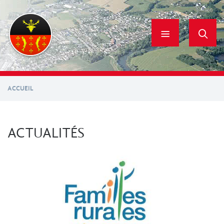
Aller
au
contenu
principal
ACCUEIL
ACTUALITÉS