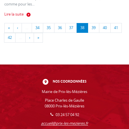
comme pour les...
Lire la suite
«
‹
…
34
35
36
37
38
39
40
41
42
…
›
»
NOS COORDONNÉES
Mairie de Prix-lès-Mézières
Place Charles de Gaulle
08000 Prix-lès-Mézières
03 24 57 04 92
accueil@prix-les-mezieres.fr