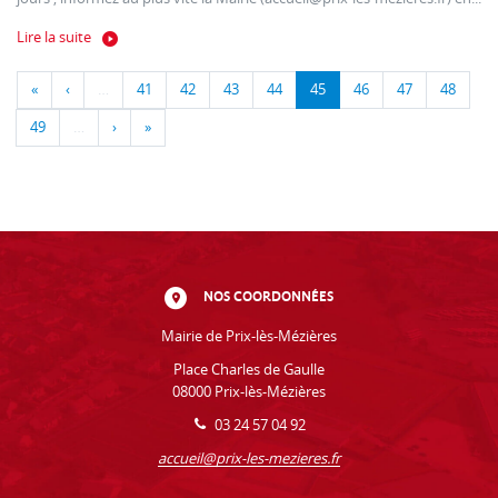
Lire la suite
«
‹
…
41
42
43
44
45
46
47
48
49
…
›
»
NOS COORDONNÉES
Mairie de Prix-lès-Mézières
Place Charles de Gaulle
08000 Prix-lès-Mézières
03 24 57 04 92
accueil@prix-les-mezieres.fr