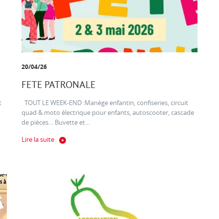
20/04/26
FETE PATRONALE
t
TOUT LE WEEK-END :Manège enfantin, confiseries, circuit
quad & moto électrique pour enfants, autoscooter, cascade
de pièces… Buvette et...
Lire la suite