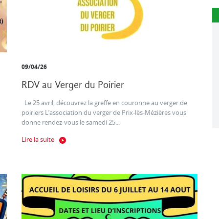
09/04/26
RDV au Verger du Poirier
Le 25 avril, découvrez la greffe en couronne au verger de
poiriers L’association du verger de Prix-lès-Mézières vous
donne rendez-vous le samedi 25...
Lire la suite