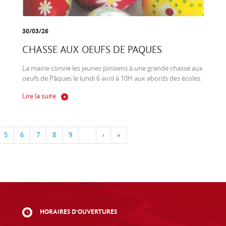
30/03/26
CHASSE AUX OEUFS DE PAQUES
La mairie convie les jeunes pirisiens à une grande chasse aux
oeufs de Pâques le lundi 6 avril à 10H aux abords des écoles.
Lire la suite
5
6
7
8
9
…
›
»
HORAIRES D'OUVERTURES