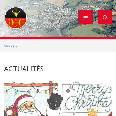
Aller
au
contenu
principal
ACCUEIL
ACTUALITÉS