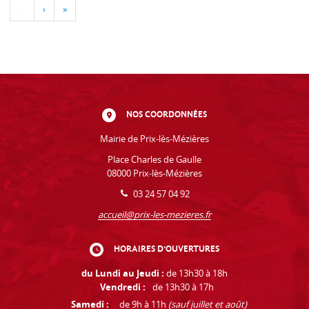
…
›
»
NOS COORDONNÉES
Mairie de Prix-lès-Mézières
Place Charles de Gaulle
08000 Prix-lès-Mézières
03 24 57 04 92
accueil@prix-les-mezieres.fr
HORAIRES D'OUVERTURES
du Lundi au Jeudi :
de 13h30 à 18h
Vendredi :
de 13h30 à 17h
Samedi :
de 9h à 11h
(sauf juillet et août)