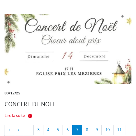
03/12/25
CONCERT DE NOEL
Lire la suite
«
‹
…
3
4
5
6
7
8
9
10
11