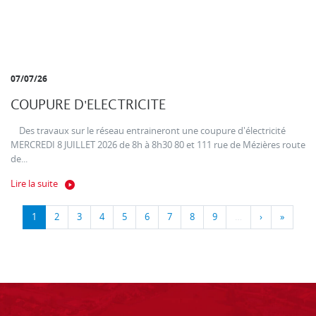
07/07/26
COUPURE D'ELECTRICITE
Des travaux sur le réseau entraineront une coupure d'électricité
MERCREDI 8 JUILLET 2026 de 8h à 8h30 80 et 111 rue de Mézières route
de...
Lire la suite
1
2
3
4
5
6
7
8
9
…
›
»