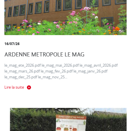
16/07/26
ARDENNE METROPOLE LE MAG
le_mag_ete_2026.pdf le_mag_mai_2026.pdf le_mag_avril_2026.pdf
le_mag_mars_26.pdf le_mag_fev_26.pdf le_mag_janv_26.pdf
le_mag_dec_25.pdf le_mag_nov_25...
Lire la suite