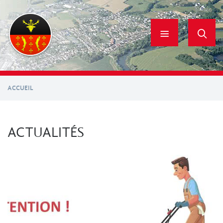
Aller
au
contenu
principal
ACCUEIL
ACTUALITÉS