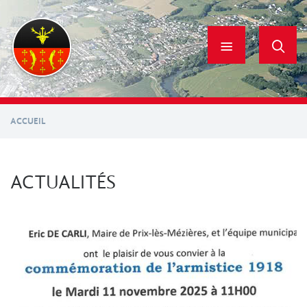
Aller
au
contenu
principal
ACCUEIL
ACTUALITÉS