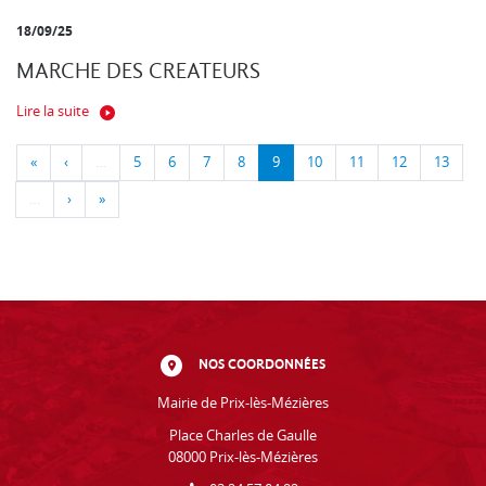
18/09/25
MARCHE DES CREATEURS
Lire la suite
«
‹
…
5
6
7
8
9
10
11
12
13
…
›
»
NOS COORDONNÉES
Mairie de Prix-lès-Mézières
Place Charles de Gaulle
08000 Prix-lès-Mézières