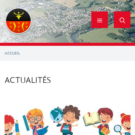
Aller
au
contenu
principal
ACCUEIL
ACTUALITÉS