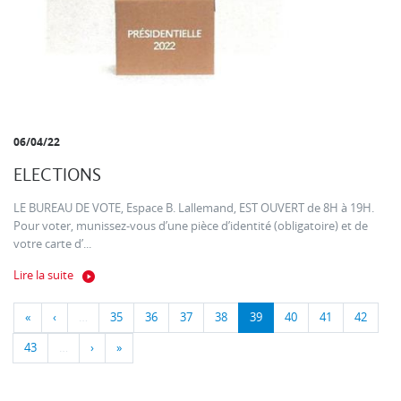
06/04/22
ELECTIONS
LE BUREAU DE VOTE, Espace B. Lallemand, EST OUVERT de 8H à 19H.
Pour voter, munissez-vous d’une pièce d’identité (obligatoire) et de
votre carte d’...
Lire la suite
«
‹
…
35
36
37
38
39
40
41
42
43
…
›
»