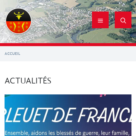
Aller
au
contenu
principal
ACCUEIL
ACTUALITÉS