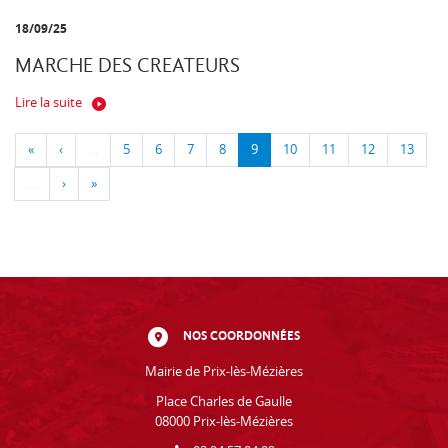
18/09/25
MARCHE DES CREATEURS
Lire la suite
«
‹
…
5
6
7
8
9
10
11
12
13
…
›
»
NOS COORDONNÉES
Mairie de Prix-lès-Mézières
Place Charles de Gaulle
08000 Prix-lès-Mézières