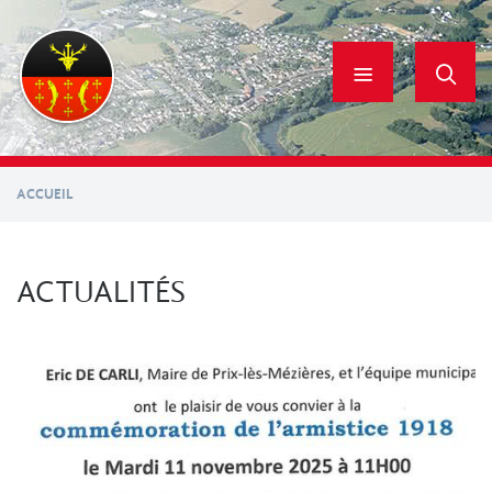
Aller
au
contenu
principal
ACCUEIL
ACTUALITÉS