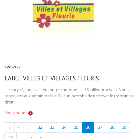
12/07/22
LABEL VILLES ET VILLAGES FLEURIS
Le jury régional visitera notre commune le 18 juillet prochain. Nous
rappelons aux administrés qu’il leur incombe de nettoyer le trottoir au
droit...
Lire la suite
«
‹
…
32
33
34
35
36
37
38
39
40
…
›
»