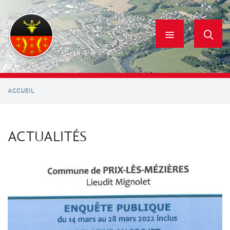
Aller
au
contenu
principal
ACCUEIL
ACTUALITÉS